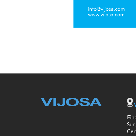
Fina
Sur,
Cen